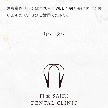
診療案内ページは
こちら
、
WEB予約
も受け付けてお
りますので、ぜひご活用ください。
投
前へ
次へ
稿
ナ
ビ
ゲ
ー
シ
ョ