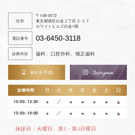
ン
〒108-0072
住所
東京都港区白金２丁目３-１７
ホワイトヒルズ白金1階
03-6450-3118
電話番号
歯科、口腔外科、矯正歯科
診療科目
WEB予約
月
火
水
木
金
土
日
診療時間
●
／
●
●
●
●
▲
10:00~13:30
●
／
●
●
●
●
▲
15:00~19:00
休診日：火曜日、第1・第3日曜日