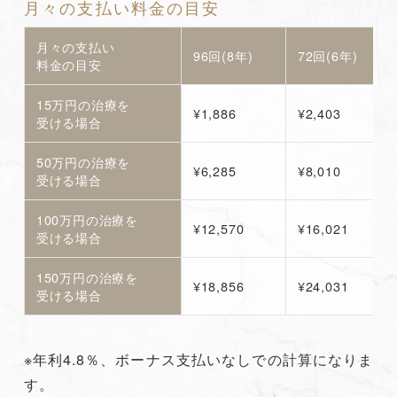
月々の支払い料金の目安
月々の支払い
96回(8年)
72回(6年)
料金の目安
15万円の治療を
¥1,886
¥2,403
受ける場合
50万円の治療を
¥6,285
¥8,010
受ける場合
100万円の治療を
¥12,570
¥16,021
受ける場合
150万円の治療を
¥18,856
¥24,031
受ける場合
※年利4.8％、ボーナス支払いなしでの計算になりま
す。