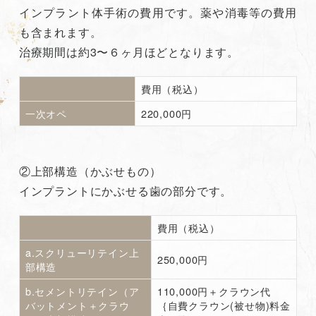
インプラント体手術の費用です。薬や消毒等の費用
も含まれます。
治療期間は約3〜６ヶ月ほどとなります。
費用（税込）
一次オペ
220,000円
②上部構造（かぶせもの）
インプラントにかぶせる歯の部分です。
費用（税込）
a.スクリューリテイン上
250,000円
部構造
b.セメントリテイン（ア
110,000円＋クラウン代
バットメント＋クラウ
｛自費クラウン(被せ物)料金