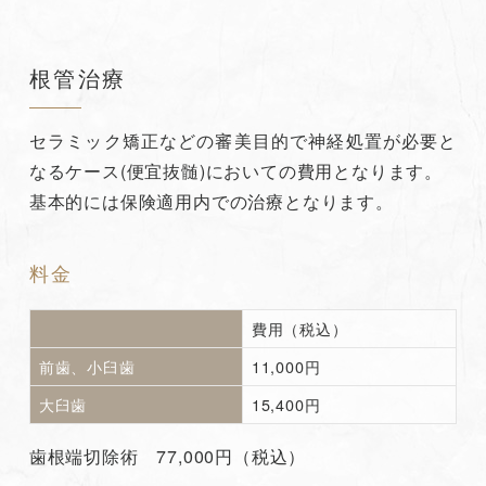
根管治療
セラミック矯正などの審美目的で神経処置が必要と
なるケース(便宜抜髄)においての費用となります。
基本的には保険適用内での治療となります。
料金
費用（税込）
前歯、小臼歯
11,000円
大臼歯
15,400円
歯根端切除術 77,000円（税込）