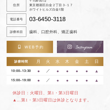
〒108-0072
住所
東京都港区白金２丁目３-１７
ホワイトヒルズ白金1階
03-6450-3118
電話番号
歯科、口腔外科、矯正歯科
診療科目
WEB予約
月
火
水
木
金
土
日
診療時間
●
／
●
●
●
●
▲
10:00~13:30
●
／
●
●
●
●
▲
15:00~19:00
休診日：火曜日、第1・第3日曜日
▲…第1・第3日曜日は休診となります。