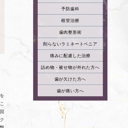
予防歯科
根管治療
歯肉整形術
削らない
ラミネートベニア
痛みに配慮した治療
詰め物・被せ物が
外れた方へ
歯が欠けた方へ
歯が痛い方へ
を
こ
固
ク
撃