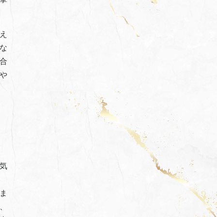
え
な
合
や
気
ま
、