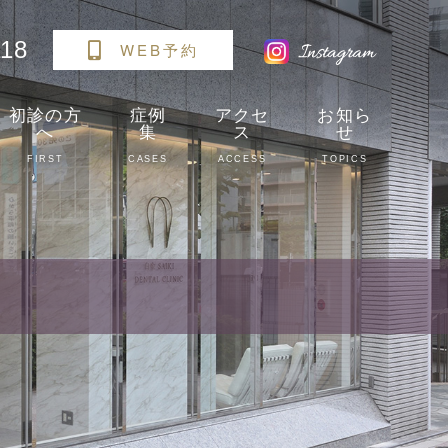
118
WEB予約
初診の方
症例
アクセ
お知ら
へ
集
ス
せ
FIRST
CASES
ACCESS
TOPICS