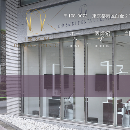
〒108-0072 東京都港区白金
ホー
医師紹
当
ム
介
HOME
DOCTOR