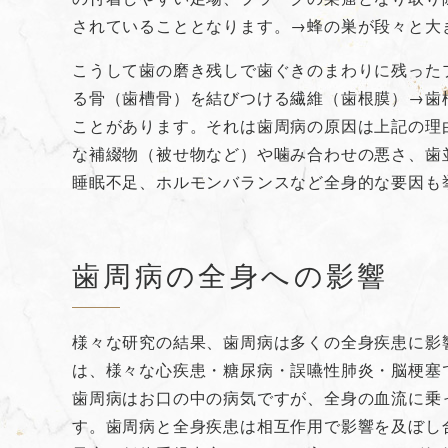
されていることとなります。→蜂の巣が段々と大
こうして歯の磨き残しで歯ぐきのまわりに残った
る骨（歯槽骨）を結びつける繊維（歯根膜）→歯
ことがあります。それは歯周病の原因は上記の理
な補綴物（被せ物など）や噛み合わせの悪さ、歯
睡眠不足、ホルモンバランスなど全身的な要因も
歯周病の全身への影響
様々な研究の結果、歯周病は多くの全身疾患に影
は、様々な心疾患・糖尿病・誤嚥性肺炎・脳梗塞
歯周病はお口の中の病気ですが、全身の血流に乗
す。歯周病と全身疾患は相互作用で影響を及ぼし