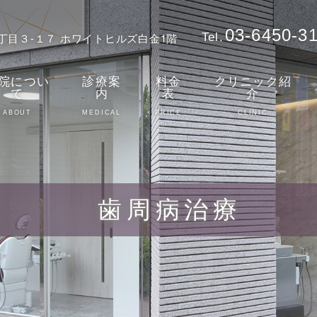
03-6450-3
２丁目３-１７ ホワイトヒルズ白金1階
Tel.
院につい
診療案
料金
クリニック紹
て
内
表
介
ABOUT
MEDICAL
PRICE
CLINIC
歯周病治療