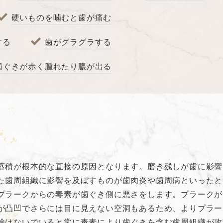
硬いものを噛むと歯が痛む
する
歯がグラグラする
歯ぐきが赤く腫れたり膿が出る
蓄積が根本的な直接の原因となります。磨き残しが歯に影響
た歯周組織に影響を及ぼすものが歯肉炎や歯周病といったと
プラークからの毒素が歯ぐき側に悪さをします。プラークが
が凸凹でさらには目に見えない空洞もあるため、よりプラー
除けないでいると常に毒素により歯ぐきを含む歯周組織が攻