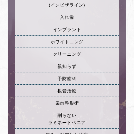
(インビザライン)
入れ歯
インプラント
ホワイトニング
クリーニング
親知らず
予防歯科
根管治療
歯肉整形術
削らない
ラミネートベニア