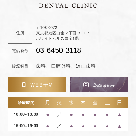
〒108-0072
住所
東京都港区白金２丁目３-１７
ホワイトヒルズ白金1階
03-6450-3118
電話番号
歯科、口腔外科、矯正歯科
診療科目
WEB予約
月
火
水
木
金
土
日
診療時間
●
／
●
●
●
●
▲
10:00~13:30
●
／
●
●
●
●
▲
15:00~19:00