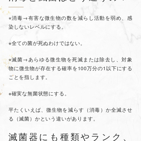
⭐︎消毒→有害な微生物の数を減らし活動を弱め、感
染しないレベルにする。
※全ての菌が死ぬわけではない。
⭐︎滅菌→あらゆる微生物を死滅または除去し、対象
物に微生物が存在する確率を100万分の1以下にする
ことを指します。
※確実な無菌状態にする。
平たくいえば、微生物を減らす（消毒）か全滅させ
る（滅菌）かという違いがあります。
滅菌器にも種類やランク、