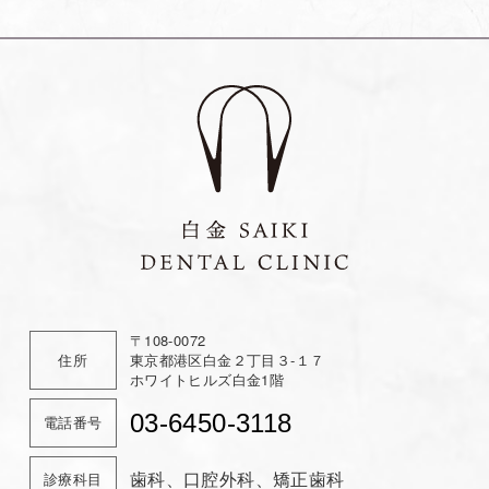
ナ
ビ
ゲ
ー
シ
ョ
ン
〒108-0072
住所
東京都港区白金２丁目３-１７
ホワイトヒルズ白金1階
03-6450-3118
電話番号
歯科、口腔外科、矯正歯科
診療科目