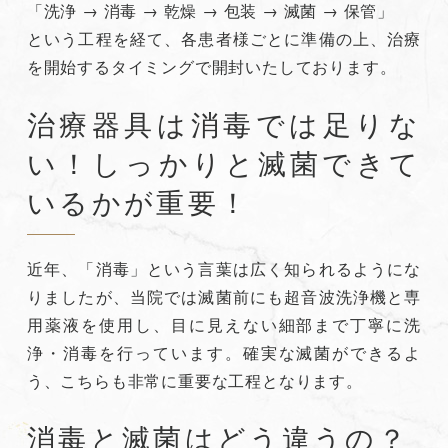
「洗浄 → 消毒 → 乾燥 → 包装 → 滅菌 → 保管」
という工程を経て、各患者様ごとに準備の上、治療
を開始するタイミングで開封いたしております。
治療器具は消毒では足りな
い！しっかりと滅菌できて
いるかが重要！
近年、「消毒」という言葉は広く知られるようにな
りましたが、当院では滅菌前にも超音波洗浄機と専
用薬液を使用し、目に見えない細部まで丁寧に洗
浄・消毒を行っています。確実な滅菌ができるよ
う、こちらも非常に重要な工程となります。
消毒と滅菌はどう違うの？