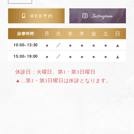
WEB予約
月
火
水
木
金
土
日
診療時間
●
／
●
●
●
●
▲
10:00~13:30
●
／
●
●
●
●
▲
15:00~19:00
休診日：火曜日、第1・第3日曜日
▲…第1・第3日曜日は休診となります。