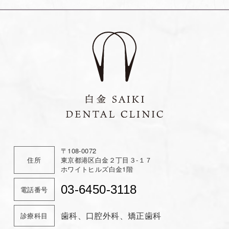
ナ
ビ
ゲ
ー
シ
ョ
ン
〒108-0072
住所
東京都港区白金２丁目３-１７
ホワイトヒルズ白金1階
03-6450-3118
電話番号
歯科、口腔外科、矯正歯科
診療科目