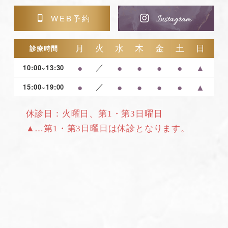
WEB予約
月
火
水
木
金
土
日
診療時間
●
／
●
●
●
●
▲
10:00~13:30
●
／
●
●
●
●
▲
15:00~19:00
休診日：火曜日、第1・第3日曜日
▲…第1・第3日曜日は休診となります。