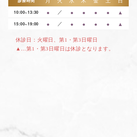
月
火
水
木
金
土
日
診療時間
●
／
●
●
●
●
▲
10:00~13:30
●
／
●
●
●
●
▲
15:00~19:00
休診日：火曜日、第1・第3日曜日
▲…第1・第3日曜日は休診となります。